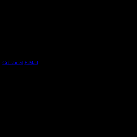
APP DESIGN
App design is one my high end skill
that i give to my customers.
KEY FEATURES
(1)
Web Application Design
(2)
Responsive Design
(3)
Animation Effects
Get started
E-Mail