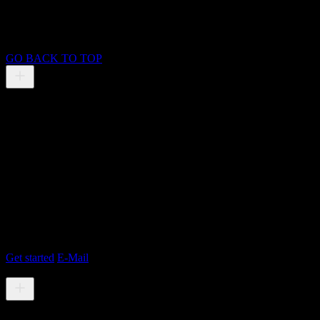
SK Media Munich
© 2025 SK Media Munich
GO BACK TO TOP
STARTS AT $3,999
MOTION GRAPHICS
Graphics is one my high end skill
that i give to my customers.
KEY FEATURES
(1)
Web Application Design
(2)
Responsive Design
(3)
Animation Effects
Get started
E-Mail
STARTS AT $3,999