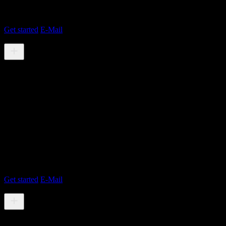
(1)
Web Application Design
(2)
Responsive Design
(3)
Animation Effects
Get started
E-Mail
STARTS AT $3,999
WEB DESIGN
Web designing is one my high end skill
that i give to my customers.
KEY FEATURES
(1)
Web Application Design
(2)
Responsive Design
(3)
Animation Effects
Get started
E-Mail
STARTS AT $3,999