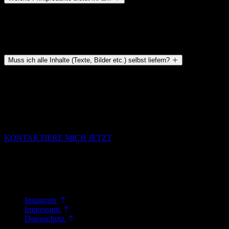
Von Visitenkarten, Flyern und Broschüren bis zu Messeständen und
Außenwerbung – wir gestalten und begleiten den gesamten
Druckprozess, inklusive Abstimmung mit der Druckerei.
Muss ich alle Inhalte (Texte, Bilder etc.) selbst liefern?
Nicht unbedingt. Wir unterstützen dich gerne bei Texten,
Bildrecherche oder professioneller Fotografie, damit dein Projekt
rundum stimmig wird.
LASS UNS
STARTEN
KONTAKTIERE MICH JETZT
JEDES DESIGN ERZÄHLT EINE GESCHICHTE
– MEINE AUFGABE IST ES.
DEINE SICHTBAR ZU MACHEN.
Instagram
Impressum
Datenschutz