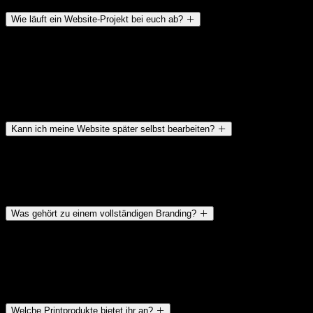
Wie läuft ein Website-Projekt bei euch ab?
Nach einem kostenlosen Erstgespräch erstellen wir ein individuelles
Konzept, gestalten das Design und entwickeln anschließend deine
Website. Abschließend kümmern wir uns um technische
Optimierung, Sicherheit und SEO-Basics – damit deine Seite nicht
nur gut aussieht, sondern auch gefunden wird.
Kann ich meine Website später selbst bearbeiten?
Ja – wir legen großen Wert auf einfache Pflege. Nach Fertigstellung
bekommst du eine kurze Einweisung, damit du Texte und Bilder
jederzeit selbst anpassen kannst.
Was gehört zu einem vollständigen Branding?
Branding umfasst mehr als nur ein Logo. Wir entwickeln
Farbwelten, Typografie, Bildsprache und eine klare
Markenstrategie, die deine Werte sichtbar macht. So entsteht ein
einheitlicher, professioneller Markenauftritt auf allen Kanälen.
Welche Printprodukte bietet ihr an?